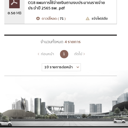
O18 แผนการใช้จ่ายเงินตามงบประมาณรายจ่าย
ประจำปี 2565 ธพ..pdf
0.50
MB
ดาวน์โหลด (
71
)
แจ้งไฟล์เสีย
จำนวนทั้งหมด
4 รายการ
1
ก่อนหน้า
ถัดไป